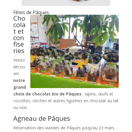
Fêtes de Pâques
Cho
cola
t et
con
fise
ries
Venez
décou
vrir
notre
grand
choix de chocolat bio de Pâques
: lapins, œufs et
cocottes, cloches et autres figurines en chocolat au lait
ou noir.
Agneau de Pâques
Réservation des viandes de Pâques jusqu’au 23 mars